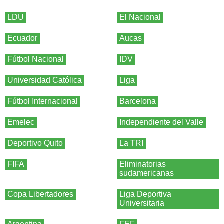
LDU
El Nacional
Ecuador
Aucas
Fútbol Nacional
IDV
Universidad Católica
Liga
Fútbol Internacional
Barcelona
Emelec
Independiente del Valle
Deportivo Quito
La TRI
FIFA
Eliminatorias
sudamericanas
Copa Libertadores
Liga Deportiva
Universitaria