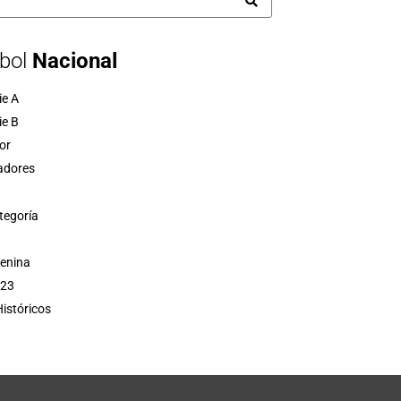
bol
Nacional
ie A
ie B
or
adores
tegoría
menina
 23
istóricos