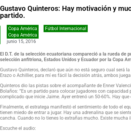
Gustavo Quinteros: Hay motivación y much
partido.
Copa América
,
Fútbol Internacional
Copa América
junio 15, 2016
El D.T. de la selección ecuatoriana compareció a la rueda de pr
selección anfitriona, Estados Unidos y Ecuador por la Copa A
Gustavo Quinteros, declaró que aún no está seguro cual será la 
Erazo o Achillier, para mí es fácil la decisión atrás, ambos jue
Quinteros dio las pistas sobre el acompañante de Enner Valencia
Bolaños: “Es un partido para colocar jugadores con capacidad 
complicado que inicie Jaime. Ayer entrenó un 50-60%. Hay que e
Finalmente, el estratega manifestó el sentimiento de todo el eq
tienen miedo de entrar a jugar. Hay una adrenalina que se siente
cancha. Cuando no lo tienes lo extrañas mucho. Existe mucha il
Escuche el audio: