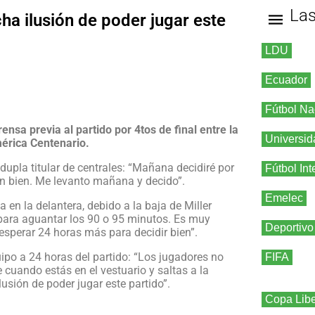
La
a ilusión de poder jugar este
LDU
Ecuador
Fútbol Na
ensa previa al partido por 4tos de final entre la
Universid
mérica Centenario.
dupla titular de centrales: “Mañana decidiré por
Fútbol Int
gan bien. Me levanto mañana y decido”.
Emelec
 en la delantera, debido a la baja de Miller
para aguantar los 90 o 95 minutos. Es muy
Deportivo
sperar 24 horas más para decidir bien”.
uipo a 24 horas del partido: “Los jugadores no
FIFA
 cuando estás en el vestuario y saltas a la
usión de poder jugar este partido”.
Copa Libe