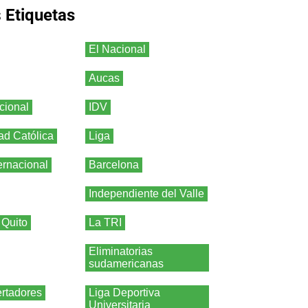
s
Etiquetas
El Nacional
Aucas
cional
IDV
ad Católica
Liga
ernacional
Barcelona
Independiente del Valle
 Quito
La TRI
Eliminatorias
sudamericanas
rtadores
Liga Deportiva
Universitaria