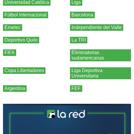
Universidad Católica
Liga
Fútbol Internacional
Barcelona
Emelec
Independiente del Valle
Deportivo Quito
La TRI
FIFA
Eliminatorias
sudamericanas
Copa Libertadores
Liga Deportiva
Universitaria
Argentina
FEF