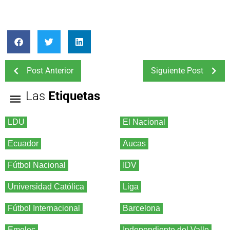
Post Anterior
Siguiente Post
Las
Etiquetas
LDU
El Nacional
Ecuador
Aucas
Fútbol Nacional
IDV
Universidad Católica
Liga
Fútbol Internacional
Barcelona
Emelec
Independiente del Valle