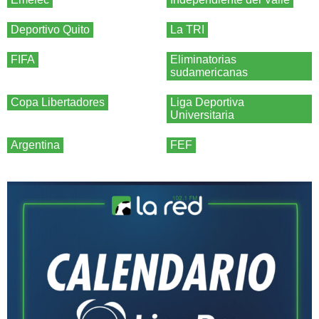
Deportivo Quito
La TRI
FIFA
Eliminatorias
sudamericanas
Copa Libertadores
Liga Deportiva
Universitaria
Argentina
FEF