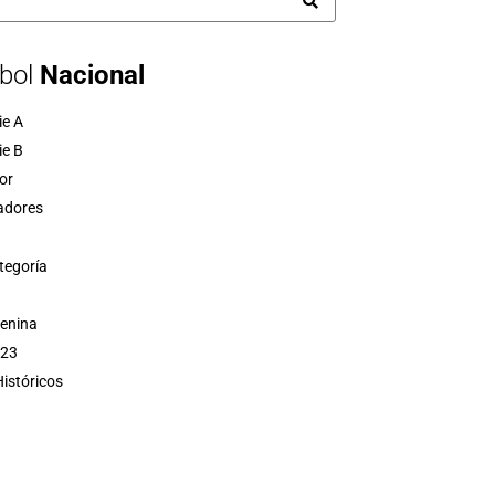
bol
Nacional
ie A
ie B
or
adores
tegoría
menina
 23
istóricos