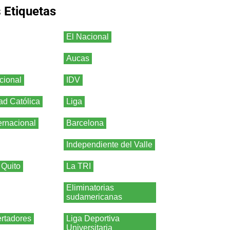
s
Etiquetas
El Nacional
Aucas
cional
IDV
ad Católica
Liga
ernacional
Barcelona
Independiente del Valle
 Quito
La TRI
Eliminatorias
sudamericanas
rtadores
Liga Deportiva
Universitaria