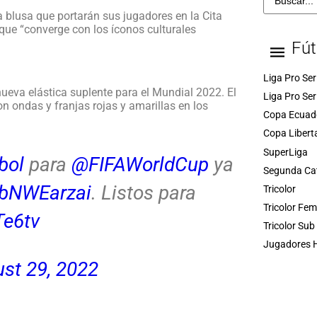
a blusa que portarán sus jugadores en la Cita
que “converge con los íconos culturales
Fút
Liga Pro Ser
nueva elástica suplente para el Mundial 2022. El
Liga Pro Ser
n ondas y franjas rojas y amarillas en los
Copa Ecuad
Copa Libert
SuperLiga
bol
para
@FIFAWorldCup
ya
Segunda Ca
/3bNWEarzai
. Listos para
Tricolor
Tricolor Fe
Te6tv
Tricolor Sub
Jugadores H
st 29, 2022