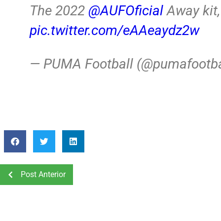
The 2022
@AUFOficial
Away kit,
pic.twitter.com/eAAeaydz2w
— PUMA Football (@pumafootba
Post Anterior