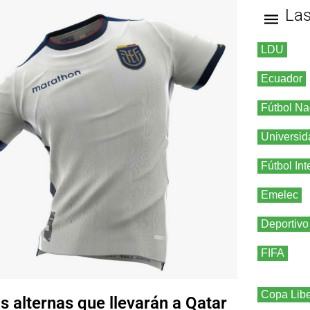
La
LDU
Ecuador
Fútbol Na
Universid
Fútbol Int
Emelec
Deportivo
FIFA
Copa Libe
 alternas que llevarán a Qatar