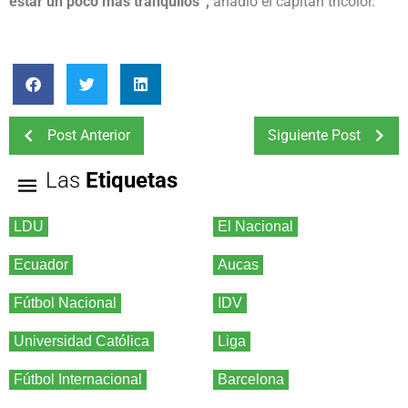
estar un poco más tranquilos”,
añadió el capitán tricolor.
Post Anterior
Siguiente Post
Las
Etiquetas
LDU
El Nacional
Ecuador
Aucas
Fútbol Nacional
IDV
Universidad Católica
Liga
Fútbol Internacional
Barcelona