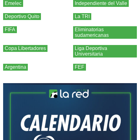
Emelec
Independiente del Valle
Deportivo Quito
La TRI
FIFA
Eliminatorias
sudamericanas
Copa Libertadores
Liga Deportiva
Universitaria
Argentina
FEF