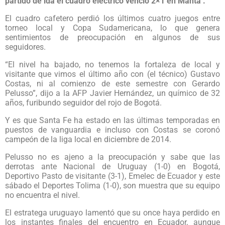
partido de ida el cuadro eléctrico venció 2×1 en Manta .
El cuadro cafetero perdió los últimos cuatro juegos entre
torneo local y Copa Sudamericana, lo que genera
sentimientos de preocupación en algunos de sus
seguidores.
“El nivel ha bajado, no tenemos la fortaleza de local y
visitante que vimos el último año con (el técnico) Gustavo
Costas, ni al comienzo de este semestre con Gerardo
Pelusso”, dijo a la AFP Javier Hernández, un químico de 32
años, furibundo seguidor del rojo de Bogotá.
Y es que Santa Fe ha estado en las últimas temporadas en
puestos de vanguardia e incluso con Costas se coronó
campeón de la liga local en diciembre de 2014.
Pelusso no es ajeno a la preocupación y sabe que las
derrotas ante Nacional de Uruguay (1-0) en Bogotá,
Deportivo Pasto de visitante (3-1), Emelec de Ecuador y este
sábado el Deportes Tolima (1-0), son muestra que su equipo
no encuentra el nivel.
El estratega uruguayo lamentó que su once haya perdido en
los instantes finales del encuentro en Ecuador, aunque