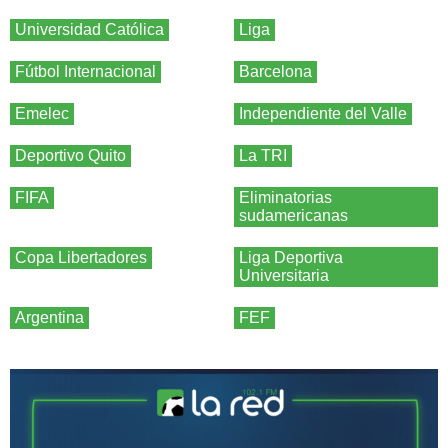
Universidad Católica
Liga
Fútbol Internacional
Barcelona
Emelec
Independiente del Valle
Deportivo Quito
La TRI
FIFA
Eliminatorias
sudamericanas
Copa Libertadores
Liga Deportiva
Universitaria
Argentina
FEF