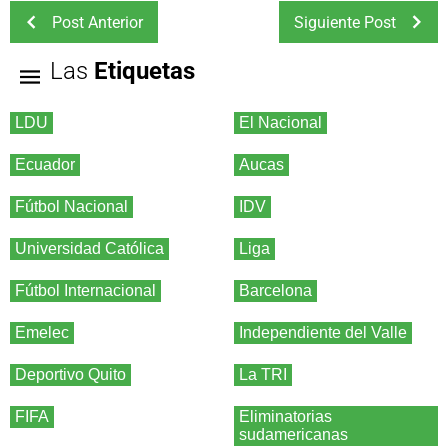
Post Anterior
Siguiente Post
Las
Etiquetas
LDU
El Nacional
Ecuador
Aucas
Fútbol Nacional
IDV
Universidad Católica
Liga
Fútbol Internacional
Barcelona
Emelec
Independiente del Valle
Deportivo Quito
La TRI
FIFA
Eliminatorias
sudamericanas