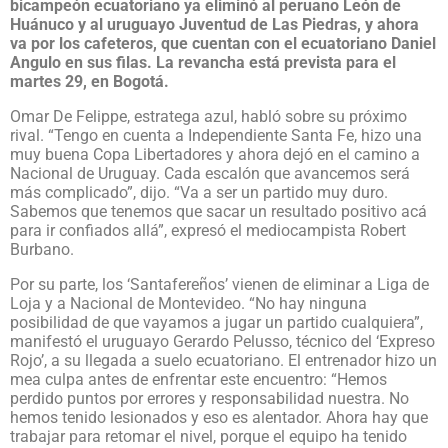
bicampeón ecuatoriano ya eliminó al peruano León de
Huánuco y al uruguayo Juventud de Las Piedras, y ahora
va por los cafeteros, que cuentan con el ecuatoriano Daniel
Angulo en sus filas. La revancha está prevista para el
martes 29, en Bogotá.
Omar De Felippe, estratega azul, habló sobre su próximo
rival. “Tengo en cuenta a Independiente Santa Fe, hizo una
muy buena Copa Libertadores y ahora dejó en el camino a
Nacional de Uruguay. Cada escalón que avancemos será
más complicado”, dijo. “Va a ser un partido muy duro.
Sabemos que tenemos que sacar un resultado positivo acá
para ir confiados allá”, expresó el mediocampista Robert
Burbano.
Por su parte, los ‘Santafereños’ vienen de eliminar a Liga de
Loja y a Nacional de Montevideo. “No hay ninguna
posibilidad de que vayamos a jugar un partido cualquiera”,
manifestó el uruguayo Gerardo Pelusso, técnico del ‘Expreso
Rojo’, a su llegada a suelo ecuatoriano. El entrenador hizo un
mea culpa antes de enfrentar este encuentro: “Hemos
perdido puntos por errores y responsabilidad nuestra. No
hemos tenido lesionados y eso es alentador. Ahora hay que
trabajar para retomar el nivel, porque el equipo ha tenido