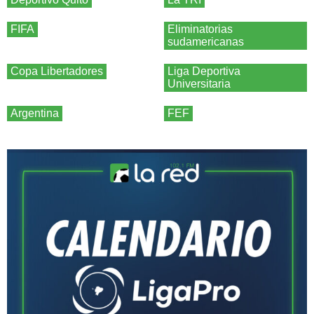
FIFA
Eliminatorias
sudamericanas
Copa Libertadores
Liga Deportiva
Universitaria
Argentina
FEF