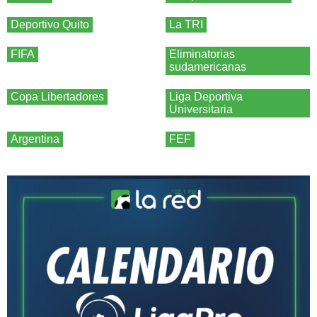
Deportivo Quito
La TRI
FIFA
Eliminatorias
sudamericanas
Copa Libertadores
Liga Deportiva
Universitaria
Argentina
FEF