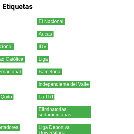
s
Etiquetas
El Nacional
Aucas
cional
IDV
ad Católica
Liga
ernacional
Barcelona
Independiente del Valle
 Quito
La TRI
Eliminatorias
sudamericanas
rtadores
Liga Deportiva
Universitaria