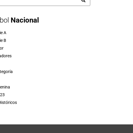
bol
Nacional
ie A
ie B
or
adores
tegoría
menina
 23
istóricos