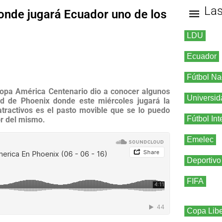
La
donde jugará Ecuador uno de los
LDU
Ecuador
Fútbol Na
 Copa América Centenario dio a conocer algunos
Universid
dad de Phoenix donde este miércoles jugará la
atractivos es el pasto movible que se lo puedo
Fútbol Int
or del mismo.
Emelec
Deportivo
FIFA
Copa Libe