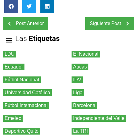
Post Anterior
Siguiente Post
Las
Etiquetas
LDU
El Nacional
Ecuador
Aucas
Fútbol Nacional
IDV
Universidad Católica
Liga
Fútbol Internacional
Barcelona
Emelec
Independiente del Valle
Deportivo Quito
La TRI