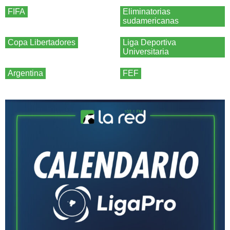
FIFA
Eliminatorias
sudamericanas
Copa Libertadores
Liga Deportiva
Universitaria
Argentina
FEF