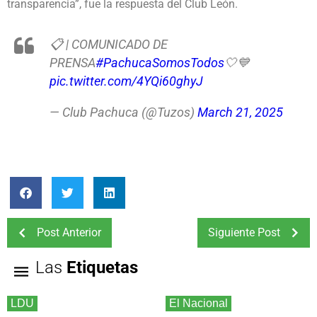
transparencia”, fue la respuesta del Club León.
📋 | COMUNICADO DE
PRENSA
#PachucaSomosTodos
🤍💙
pic.twitter.com/4YQi60ghyJ
— Club Pachuca (@Tuzos)
March 21, 2025
Post Anterior
Siguiente Post
Las
Etiquetas
LDU
El Nacional