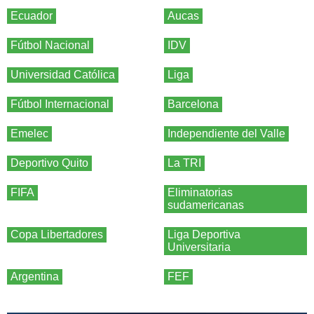
Ecuador
Aucas
Fútbol Nacional
IDV
Universidad Católica
Liga
Fútbol Internacional
Barcelona
Emelec
Independiente del Valle
Deportivo Quito
La TRI
FIFA
Eliminatorias
sudamericanas
Copa Libertadores
Liga Deportiva
Universitaria
Argentina
FEF