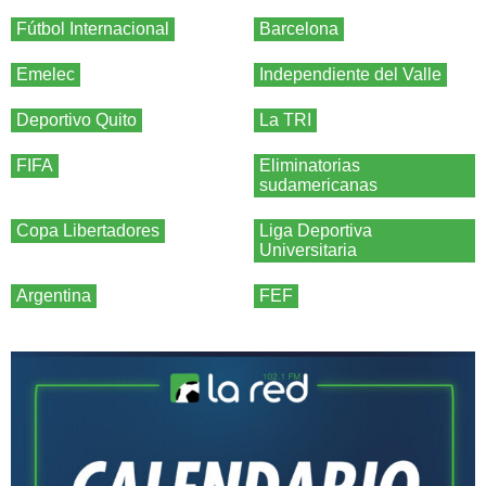
Fútbol Internacional
Barcelona
Emelec
Independiente del Valle
Deportivo Quito
La TRI
FIFA
Eliminatorias
sudamericanas
Copa Libertadores
Liga Deportiva
Universitaria
Argentina
FEF