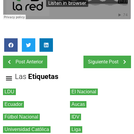
Post Anterior
Siguiente Post
Las
Etiquetas
LDU
El Nacional
Ecuador
Aucas
Fútbol Nacional
IDV
Universidad Católica
Liga