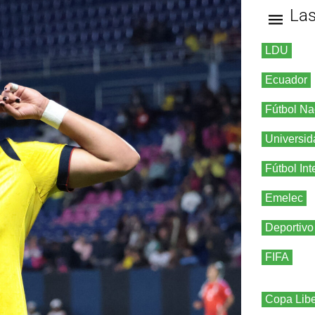
La
LDU
Ecuador
Fútbol Na
Universid
Fútbol Int
Emelec
Deportivo
FIFA
Copa Libe