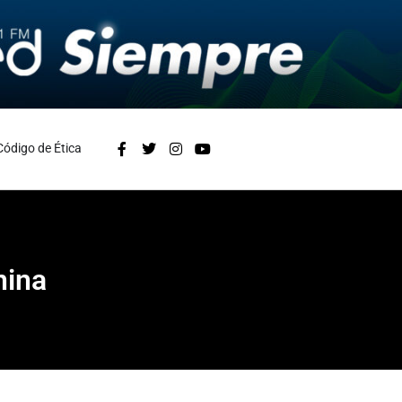
Código de Ética
nina