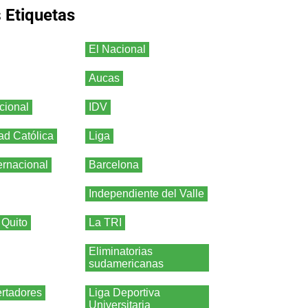
s
Etiquetas
El Nacional
Aucas
cional
IDV
ad Católica
Liga
ernacional
Barcelona
Independiente del Valle
 Quito
La TRI
Eliminatorias
sudamericanas
rtadores
Liga Deportiva
Universitaria