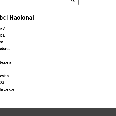
bol
Nacional
ie A
ie B
or
adores
tegoría
menina
 23
istóricos