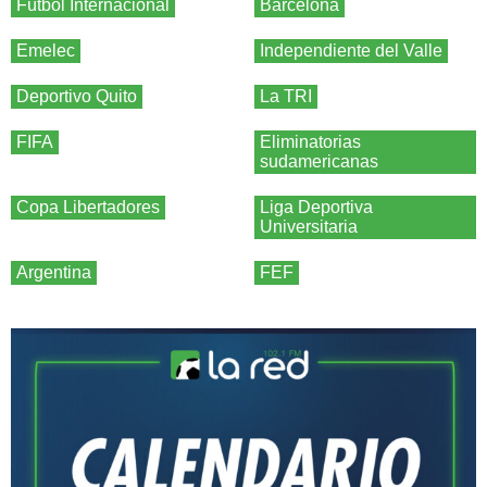
Fútbol Internacional
Barcelona
Emelec
Independiente del Valle
Deportivo Quito
La TRI
FIFA
Eliminatorias
sudamericanas
Copa Libertadores
Liga Deportiva
Universitaria
Argentina
FEF