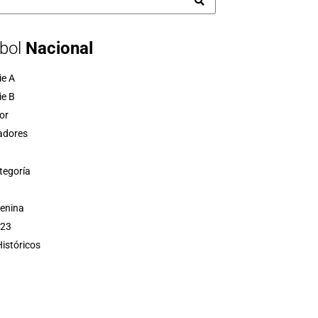
bol
Nacional
ie A
ie B
or
adores
tegoría
menina
 23
istóricos