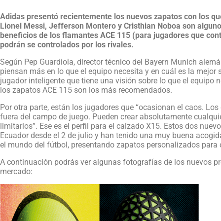
Adidas presentó recientemente los nuevos zapatos con los qu
Lionel Messi, Jefferson Montero y Cristhian Noboa son alguno
beneficios de los flamantes ACE 115 (para jugadores que contr
podrán se controlados por los rivales.
Según Pep Guardiola, director técnico del Bayern Munich alemán
piensan más en lo que el equipo necesita y en cuál es la mejor s
jugador inteligente que tiene una visión sobre lo que el equipo n
los zapatos ACE 115 son los más recomendados.
Por otra parte, están los jugadores que “ocasionan el caos. Los
fuera del campo de juego. Pueden crear absolutamente cualquie
limitarlos”. Ese es el perfil para el calzado X15. Estos dos nue
Ecuador desde el 2 de julio y han tenido una muy buena acogida
el mundo del fútbol, presentando zapatos personalizados para c
A continuación podrás ver algunas fotografías de los nuevos 
mercado: