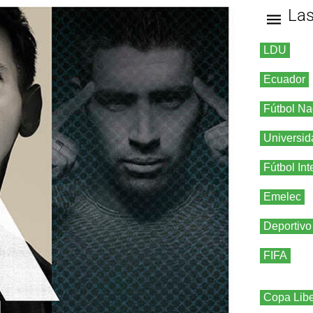
La
LDU
Ecuador
Fútbol Na
Universid
Fútbol Int
Emelec
Deportivo
FIFA
Copa Libe