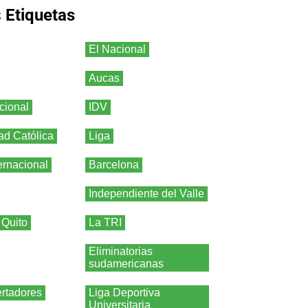
s
Etiquetas
El Nacional
Aucas
cional
IDV
ad Católica
Liga
ernacional
Barcelona
Independiente del Valle
 Quito
La TRI
Eliminatorias
sudamericanas
rtadores
Liga Deportiva
Universitaria