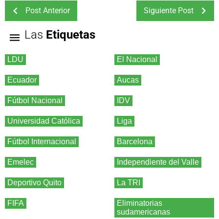
Post Anterior
Siguiente Post
Las
Etiquetas
LDU
El Nacional
Ecuador
Aucas
Fútbol Nacional
IDV
Universidad Católica
Liga
Fútbol Internacional
Barcelona
Emelec
Independiente del Valle
Deportivo Quito
La TRI
FIFA
Eliminatorias
sudamericanas