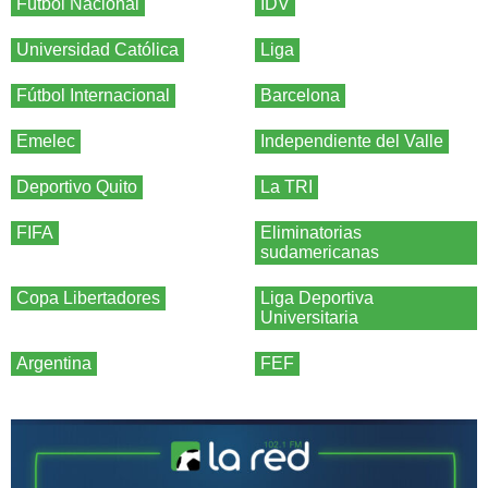
Fútbol Nacional
IDV
Universidad Católica
Liga
Fútbol Internacional
Barcelona
Emelec
Independiente del Valle
Deportivo Quito
La TRI
FIFA
Eliminatorias
sudamericanas
Copa Libertadores
Liga Deportiva
Universitaria
Argentina
FEF