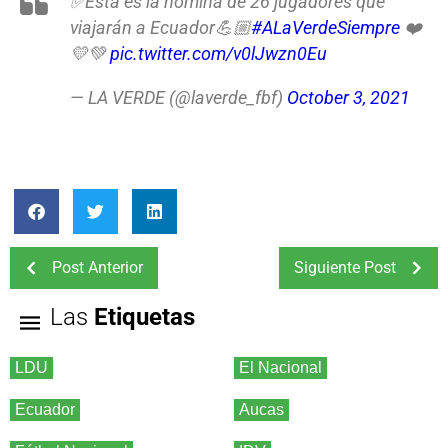
✅Esta es la nómina de 26 jugadores que
viajarán a Ecuador💪🏼
#ALaVerdeSiempre
❤️
💛💚
pic.twitter.com/v0lJwzn0Eu
— LA VERDE (@laverde_fbf)
October 3, 2021
Post Anterior
Siguiente Post
Las
Etiquetas
LDU
El Nacional
Ecuador
Aucas