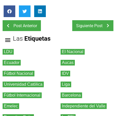
Post Anterior
Siguiente Post
Las
Etiquetas
LDU
El Nacional
Ecuador
Aucas
Fútbol Nacional
IDV
Universidad Católica
Liga
Fútbol Internacional
Barcelona
Emelec
Independiente del Valle