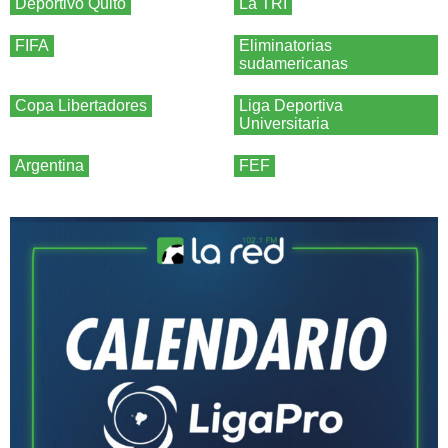
Deportivo Quito
La TRI
FIFA
Eliminatorias
sudamericanas
Copa Libertadores
Liga Deportiva
Universitaria
Argentina
FEF