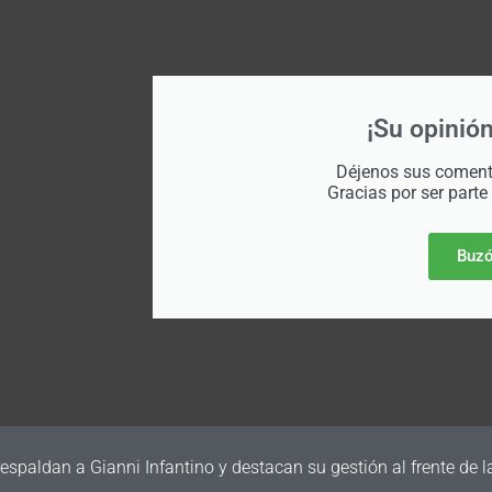
¡Su opinión
Déjenos sus comenta
Gracias por ser parte
Buzó
irma su primer amistoso para la Fecha FIFA de septiembre