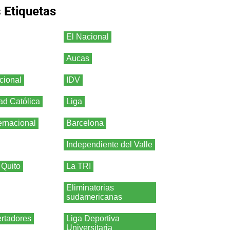
s
Etiquetas
El Nacional
Aucas
cional
IDV
ad Católica
Liga
ernacional
Barcelona
Independiente del Valle
 Quito
La TRI
Eliminatorias
sudamericanas
rtadores
Liga Deportiva
Universitaria