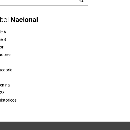
bol
Nacional
ie A
ie B
or
adores
tegoría
menina
 23
istóricos