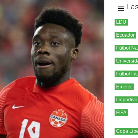
La
LDU
Ecuador
Fútbol Na
Universid
Fútbol Int
Emelec
Deportivo
FIFA
Copa Libe