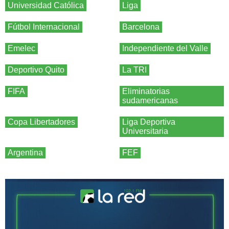
Universidad Católica
Liga
Fútbol Internacional
Barcelona
Emelec
Independiente del Valle
Deportivo Quito
La TRI
FIFA
Eliminatorias
sudamericanas
Copa Libertadores
Liga Deportiva
Universitaria
Argentina
FEF