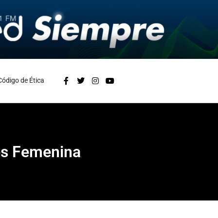
Código de Ética
res Femenina