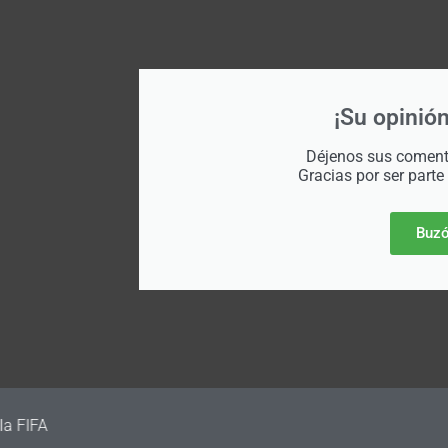
¡Su opinión
Déjenos sus comenta
Gracias por ser parte
Buzó
irma su primer amistoso para la Fecha FIFA de septiembre