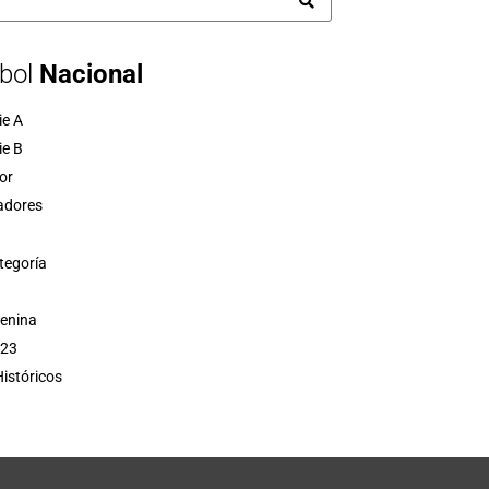
bol
Nacional
ie A
ie B
or
adores
tegoría
menina
 23
istóricos