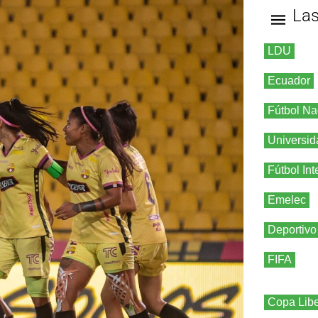
La
LDU
Ecuador
Fútbol Na
Universid
Fútbol Int
Emelec
Deportivo
FIFA
Copa Libe