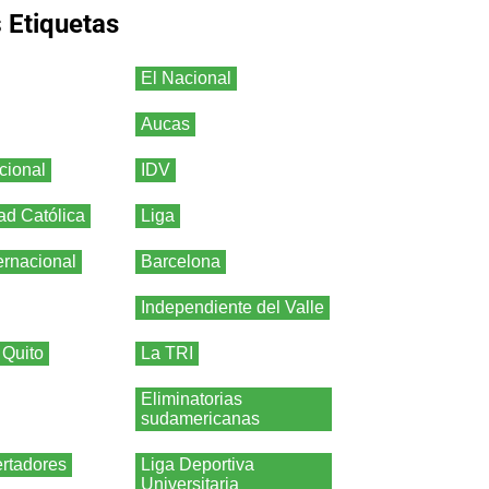
s
Etiquetas
El Nacional
Aucas
cional
IDV
ad Católica
Liga
ernacional
Barcelona
Independiente del Valle
 Quito
La TRI
Eliminatorias
sudamericanas
rtadores
Liga Deportiva
Universitaria