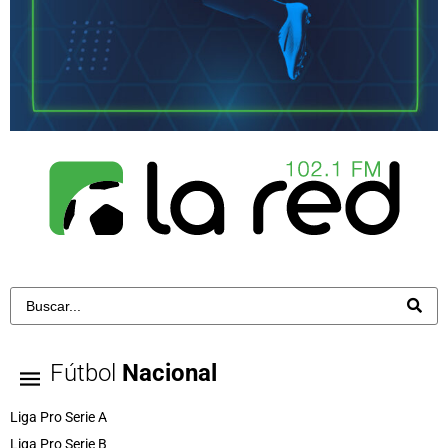
Fútbol
Nacional
Liga Pro Serie A
Liga Pro Serie B