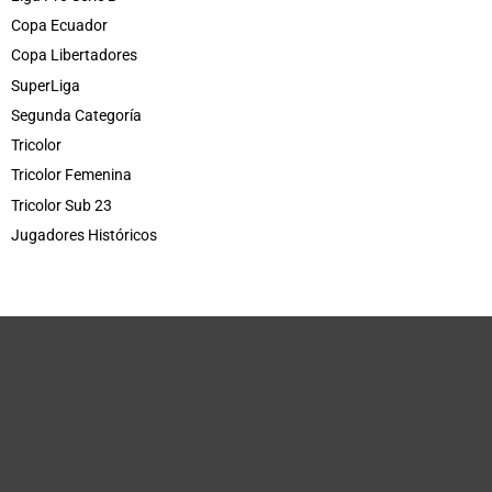
Copa Ecuador
Copa Libertadores
SuperLiga
Segunda Categoría
Tricolor
Tricolor Femenina
Tricolor Sub 23
Jugadores Históricos