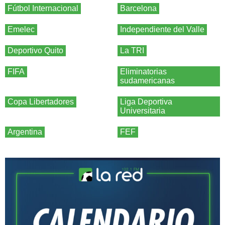
Fútbol Internacional
Barcelona
Emelec
Independiente del Valle
Deportivo Quito
La TRI
FIFA
Eliminatorias
sudamericanas
Copa Libertadores
Liga Deportiva
Universitaria
Argentina
FEF