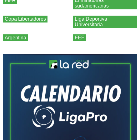
FIFA
Eliminatorias
sudamericanas
Copa Libertadores
Liga Deportiva
Universitaria
Argentina
FEF