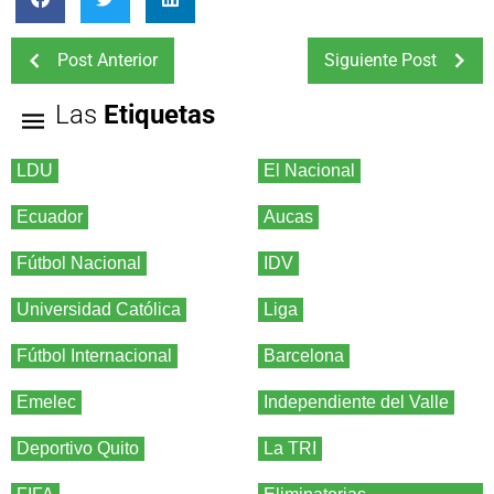
Post Anterior
Siguiente Post
Las
Etiquetas
LDU
El Nacional
Ecuador
Aucas
Fútbol Nacional
IDV
Universidad Católica
Liga
Fútbol Internacional
Barcelona
Emelec
Independiente del Valle
Deportivo Quito
La TRI