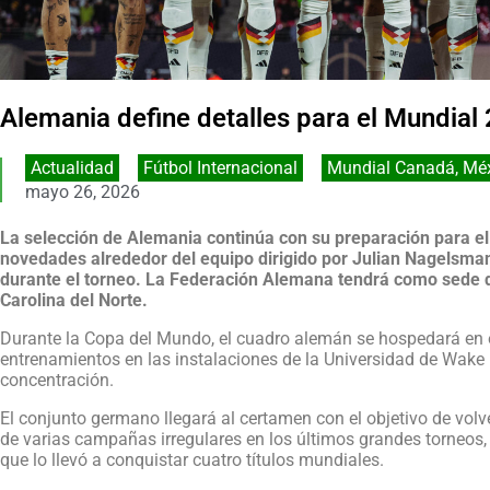
Alemania define detalles para el Mundia
Actualidad
,
Fútbol Internacional
,
Mundial Canadá, Méx
mayo 26, 2026
La selección de Alemania continúa con su preparación para el
novedades alrededor del equipo dirigido por Julian Nagelsma
durante el torneo. La Federación Alemana tendrá como sede 
Carolina del Norte.
Durante la Copa del Mundo, el cuadro alemán se hospedará en e
entrenamientos en las instalaciones de la Universidad de Wake 
concentración.
El conjunto germano llegará al certamen con el objetivo de volve
de varias campañas irregulares en los últimos grandes torneos,
que lo llevó a conquistar cuatro títulos mundiales.