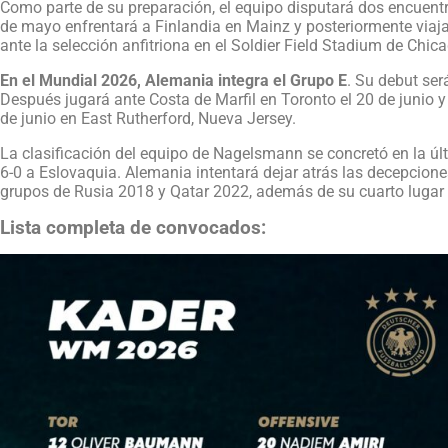
Como parte de su preparación, el equipo disputará dos encuentr
de mayo enfrentará a Finlandia en Mainz y posteriormente viaja
ante la selección anfitriona en el Soldier Field Stadium de Chic
En el Mundial 2026, Alemania integra el Grupo E
. Su debut ser
Después jugará ante Costa de Marfil en Toronto el 20 de junio y
de junio en East Rutherford, Nueva Jersey.
La clasificación del equipo de Nagelsmann se concretó en la últ
6-0 a Eslovaquia. Alemania intentará dejar atrás las decepciones
grupos de Rusia 2018 y Qatar 2022, además de su cuarto lugar 
Lista completa de convocados: