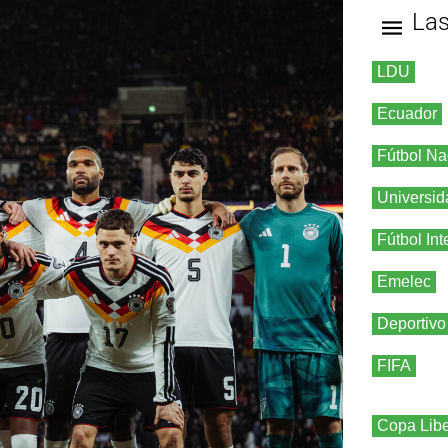
La
LDU
Ecuador
Fútbol Na
Universid
Fútbol Int
Emelec
Deportivo
FIFA
Copa Libe