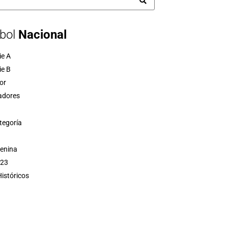
bol
Nacional
ie A
ie B
or
adores
tegoría
menina
 23
istóricos