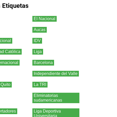
s
Etiquetas
El Nacional
Aucas
cional
IDV
ad Católica
Liga
ernacional
Barcelona
Independiente del Valle
 Quito
La TRI
Eliminatorias
sudamericanas
rtadores
Liga Deportiva
Universitaria