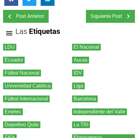
Post Anterior
Siguiente Post
Las
Etiquetas
LDU
El Nacional
Ecuador
Aucas
Fútbol Nacional
IDV
Universidad Católica
Liga
Fútbol Internacional
Barcelona
Emelec
Independiente del Valle
Deportivo Quito
La TRI
FIFA
Eliminatorias