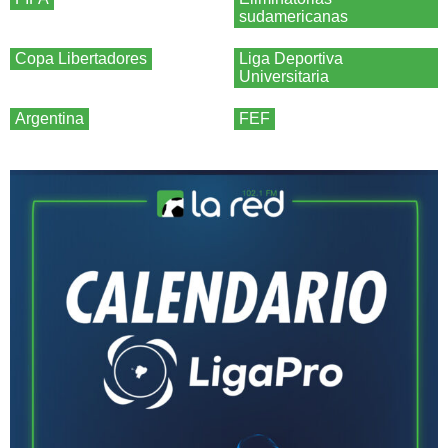
sudamericanas
Copa Libertadores
Liga Deportiva
Universitaria
Argentina
FEF