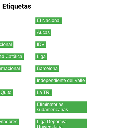
s
Etiquetas
El Nacional
Aucas
cional
IDV
ad Católica
Liga
ernacional
Barcelona
Independiente del Valle
 Quito
La TRI
Eliminatorias
sudamericanas
rtadores
Liga Deportiva
Universitaria