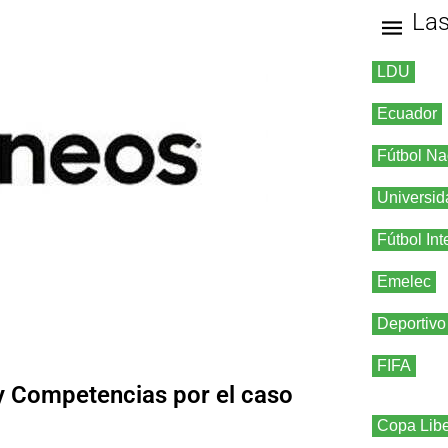
La
LDU
Ecuador
Fútbol Na
Universid
Fútbol Int
Emelec
Deportivo
FIFA
y Competencias por el caso
Copa Libe