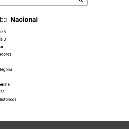
bol
Nacional
ie A
ie B
or
adores
tegoría
menina
 23
istóricos