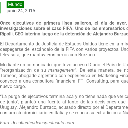
Mundo
junio 24, 2015
Once ejecutivos de primera línea salieron, el día de aye
investigaciones sobre el caso FIFA. Uno de los empresarios
Ripolli, CEO interino luego de la detención de Alejandro Burza
El Departamento de Justicia de Estados Unidos tiene en la mira
despegarse del escándalo de la FIFA con varios proyectos. Uno 
televisora, que mantuvieron nexos con Burzaco.
Mediante un comunicado, que tuvo acceso Diario el País de Uru
“reorganización de su
management
”. De esta manera, se 
Torneos, abogado argentino con experiencia en Marketing Fin
convocó a una consultora financiera, FTI Consulting, para qu
nuevo cargo.
“La purga de ejecutivos termina acá y no tiene nada que ver c
de junio”, planteó una fuente al tanto de las decisiones que 
Uruguay. Alejandro Burzaco, acusado directo por el Departame
con arresto domiciliario en Italia y se espera su extradición a N
Foto: desafiantesdelespectaculo.com