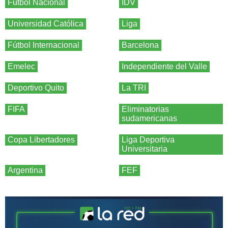
Fútbol Nacional
IDV
Universidad Católica
Liga
Fútbol Internacional
Barcelona
Emelec
Independiente del Valle
Deportivo Quito
La TRI
FIFA
Eliminatorias
sudamericanas
Copa Libertadores
Liga Deportiva
Universitaria
Argentina
FEF