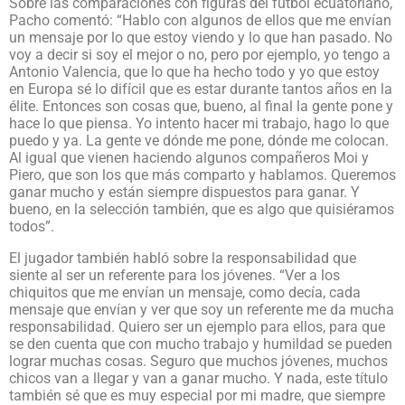
Sobre las comparaciones con figuras del fútbol ecuatoriano,
Pacho comentó: “Hablo con algunos de ellos que me envían
un mensaje por lo que estoy viendo y lo que han pasado. No
voy a decir si soy el mejor o no, pero por ejemplo, yo tengo a
Antonio Valencia, que lo que ha hecho todo y yo que estoy
en Europa sé lo difícil que es estar durante tantos años en la
élite. Entonces son cosas que, bueno, al final la gente pone y
hace lo que piensa. Yo intento hacer mi trabajo, hago lo que
puedo y ya. La gente ve dónde me pone, dónde me colocan.
Al igual que vienen haciendo algunos compañeros Moi y
Piero, que son los que más comparto y hablamos. Queremos
ganar mucho y están siempre dispuestos para ganar. Y
bueno, en la selección también, que es algo que quisiéramos
todos”.
El jugador también habló sobre la responsabilidad que
siente al ser un referente para los jóvenes. “Ver a los
chiquitos que me envían un mensaje, como decía, cada
mensaje que envían y ver que soy un referente me da mucha
responsabilidad. Quiero ser un ejemplo para ellos, para que
se den cuenta que con mucho trabajo y humildad se pueden
lograr muchas cosas. Seguro que muchos jóvenes, muchos
chicos van a llegar y van a ganar mucho. Y nada, este título
también sé que es muy especial por mi madre, que siempre