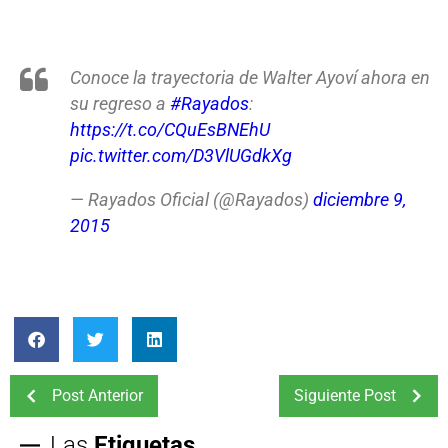
Conoce la trayectoria de Walter Ayoví ahora en
su regreso a
#Rayados
:
https://t.co/CQuEsBNEhU
pic.twitter.com/D3VlUGdkXg
— Rayados Oficial (@Rayados)
diciembre 9,
2015
Post Anterior
Siguiente Post
Las
Etiquetas