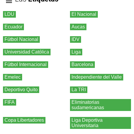
LDU
El Nacional
Ecuador
Aucas
Fútbol Nacional
IDV
Universidad Católica
Liga
Fútbol Internacional
Barcelona
Emelec
Independiente del Valle
Deportivo Quito
La TRI
FIFA
Eliminatorias
sudamericanas
Copa Libertadores
Liga Deportiva
Universitaria