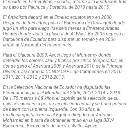
El nacido en Esmeraldas, Ecuador, retorna a la Institución tras
su paso por Pachuca y Dorados, de 2013 hasta 2015.
El futbolista debutó en el Emelec ecuatoriano en 2000.
Después de tres años, pasó al Barcelona de Guayaquil donde
jugó un año para luego irse seis meses a Emiratos Árabes
Unidos donde vistió la playera de Al Wasl. En 2005 regresó a
Barcelona de Ecuador para disputar un torneo y en 2006
arribó al Nacional, del mismo país.
Para el Clausura 2009, Ayoví llegó al Monterrey donde
defendió los colores azul y blanco por cinco temporadas, en
donde ganó el Apertura 2009 y Apertura 2010 de la Primera
División, así como la CONCACAF Liga Campeones en 2010-
2011, 2011-2012 y 2012-2013.
En la Selección Nacional de Ecuador ha disputado las
Eliminatorias para el Mundial del 2006, 2010, 2014 y 2018.
De 1.75 metros y 88 kilos, el capitán de la selección de su
país se caracteriza por su técnica individual y su buen golpeo
de balón con la pierna izquierda. Con 36 años, el
mediocampista regresa al Equipo dirigido por Antonio
Mohamed en busca de obtener el título en la Liga BBVA
Bancomer. ¡Bienvenido de nuevo, Walter Ayoví!