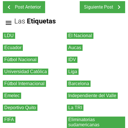
Post Anterior
Siguiente Post
Las
Etiquetas
LDU
El Nacional
Ecuador
Aucas
Fútbol Nacional
IDV
Universidad Católica
Liga
Fútbol Internacional
Barcelona
Emelec
Independiente del Valle
Deportivo Quito
La TRI
FIFA
Eliminatorias
sudamericanas