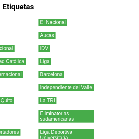
s
Etiquetas
El Nacional
Aucas
cional
IDV
ad Católica
Liga
ernacional
Barcelona
Independiente del Valle
 Quito
La TRI
Eliminatorias
sudamericanas
rtadores
Liga Deportiva
Universitaria