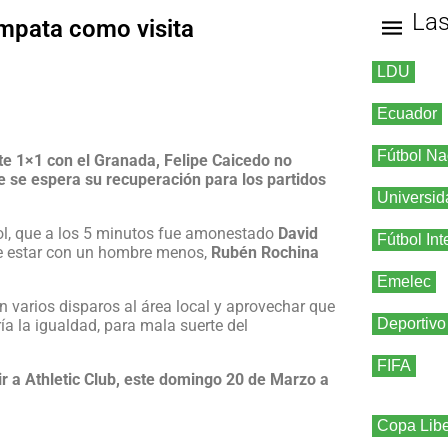
La
empata como visita
LDU
Ecuador
Fútbol Na
te 1×1 con el Granada, Felipe Caicedo no
e se espera su recuperación para los partidos
Universid
ol, que a los 5 minutos fue amonestado
David
Fútbol Int
de estar con un hombre menos,
Rubén Rochina
Emelec
 varios disparos al área local y aprovechar que
Deportivo
a la igualdad, para mala suerte del
FIFA
ir a Athletic Club, este domingo 20 de Marzo a
Copa Libe