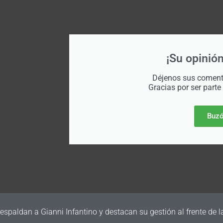
¡Su opinión
Déjenos sus comenta
Gracias por ser parte
Buzó
irma su primer amistoso para la Fecha FIFA de septiembre