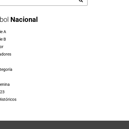
bol
Nacional
ie A
ie B
or
adores
tegoría
menina
 23
istóricos