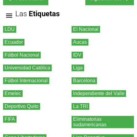
Las
Etiquetas
LDU
El Nacional
Ecuador
Aucas
Fútbol Nacional
IDV
Universidad Católica
Liga
Fútbol Internacional
Barcelona
Emelec
Independiente del Valle
Deportivo Quito
La TRI
FIFA
Eliminatorias
sudamericanas