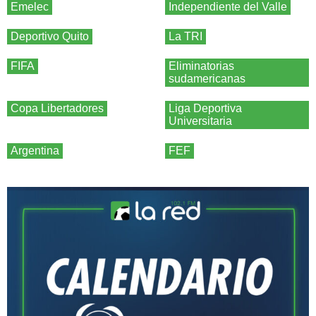
Emelec
Independiente del Valle
Deportivo Quito
La TRI
FIFA
Eliminatorias
sudamericanas
Copa Libertadores
Liga Deportiva
Universitaria
Argentina
FEF