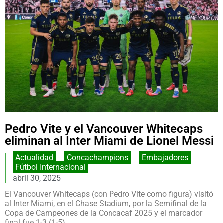
Pedro Vite y el Vancouver Whitecaps
eliminan al Inter Miami de Lionel Messi
Actualidad
,
Concachampions
,
Embajadores
,
Fútbol Internacional
abril 30, 2025
El Vancouver Whitecaps (con Pedro Vite como figura) visitó
al Inter Miami, en el Chase Stadium​, por la Semifinal de la
Copa de Campeones de la Concacaf 2025 y el marcador
final fue 1-3 (1-5).