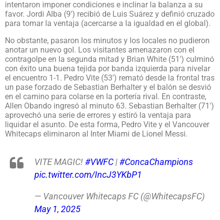
intentaron imponer condiciones e inclinar la balanza a su
favor. Jordi Alba (9′) recibió de Luis Suárez y definió cruzado
para tomar la ventaja (acercarse a la igualdad en el global).
No obstante, pasaron los minutos y los locales no pudieron
anotar un nuevo gol. Los visitantes amenazaron con el
contragolpe en la segunda mitad y Brian White (51′) culminó
con éxito una buena tejida por banda izquierda para nivelar
el encuentro 1-1. Pedro Vite (53′) remató desde la frontal tras
un pase forzado de Sebastian Berhalter y el balón se desvió
en el camino para colarse en la portería rival. En contraste,
Allen Obando ingresó al minuto 63. Sebastian Berhalter (71′)
aprovechó una serie de errores y estiró la ventaja para
liquidar el asunto. De esta forma, Pedro Vite y el Vancouver
Whitecaps eliminaron al Inter Miami de Lionel Messi.
VITE MAGIC!
#VWFC
|
#ConcaChampions
pic.twitter.com/IncJ3YKbP1
— Vancouver Whitecaps FC (@WhitecapsFC)
May 1, 2025