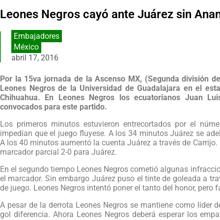
Leones Negros cayó ante Juárez sin Ana
Embajadores
México
abril 17, 2016
Por la 15va jornada de la Ascenso MX, (Segunda división de 
Leones Negros de la Universidad de Guadalajara en el esta
Chihuahua. En Leones Negros los ecuatorianos Juan Lu
convocados para este partido.
Los primeros minutos estuvieron entrecortados por el núm
impedían que el juego fluyese. A los 34 minutos Juárez se adel
A los 40 minutos aumentó la cuenta Juárez a través de Carrijo.
marcador parcial 2-0 para Juárez.
En el segundo tiempo Leones Negros cometió algunas infraccio
el marcador. Sin embargo Juárez puso el tinte de goleada a tra
de juego. Leones Negros intentó poner el tanto del honor, pero fa
A pesar de la derrota Leones Negros se mantiene como líder d
gol diferencia. Ahora Leones Negros deberá esperar los empar