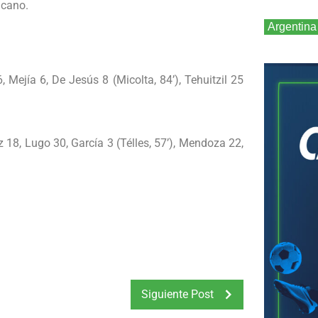
icano.
Argentina
, Mejía 6, De Jesús 8 (Micolta, 84’), Tehuitzil 25
z 18, Lugo 30, García 3 (Télles, 57’), Mendoza 22,
Siguiente Post