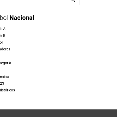
bol
Nacional
ie A
ie B
or
adores
tegoría
menina
 23
istóricos