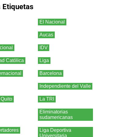
s
Etiquetas
El Nacional
Aucas
cional
IDV
ad Católica
Liga
ernacional
Barcelona
Independiente del Valle
 Quito
La TRI
Eliminatorias
sudamericanas
rtadores
Liga Deportiva
Universitaria