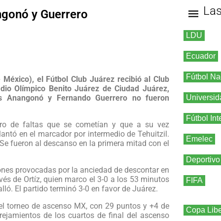
La
ngonó y Guerrero
LDU
Ecuador
Fútbol Na
México), el Fútbol Club Juárez recibió al Club
dio Olímpico Benito Juárez de Ciudad Juárez,
is Anangonó y Fernando Guerrero no fueron
Universid
Fútbol Int
ero de faltas que se cometían y que a su vez
antó en el marcador por intermedio de Tehuitzil.
Emelec
 Se fueron al descanso en la primera mitad con el
Deportivo
nes provocadas por la anciedad de descontar en
vés de Ortíz, quien marco el 3-0 a los 53 minutos
FIFA
lló. El partido terminó 3-0 en favor de Juárez.
el torneo de ascenso MX, con 29 puntos y +4 de
Copa Libe
ejamientos de los cuartos de final del ascenso