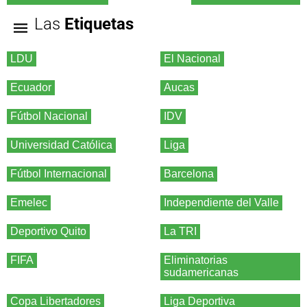
Las
Etiquetas
LDU
El Nacional
Ecuador
Aucas
Fútbol Nacional
IDV
Universidad Católica
Liga
Fútbol Internacional
Barcelona
Emelec
Independiente del Valle
Deportivo Quito
La TRI
FIFA
Eliminatorias
sudamericanas
Copa Libertadores
Liga Deportiva