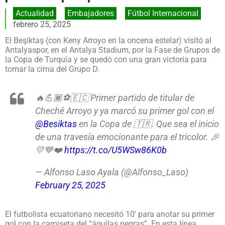
Actualidad
,
Embajadores
,
Fútbol Internacional
febrero 25, 2025
El Beşiktaş (con Keny Arroyo en la oncena estelar) visitó al
Antalyaspor, en el Antalya Stadium, por la Fase de Grupos de
la Copa de Turquía y se quedó con una gran victoria para
tomar la cima del Grupo D.
🔥💪🏾⚽️🇪🇨 Primer partido de titular de
Cheché Arroyo y ya marcó su primer gol con el
@Besiktas
en la Copa de 🇹🇷. Que sea el inicio
de una travesía emocionante para el tricolor. 🎉
💛💙❤️
https://t.co/U5WSw86K0b
— Alfonso Laso Ayala (@Alfonso_Laso)
February 25, 2025
El futbolista ecuatoriano necesitó 10′ para anotar su primer
gol con la camiseta del “águilas negras”. En esta línea,