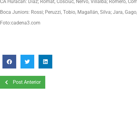
CA Huracán: Diaz; Romat, Cosciuc, Nervo, Villalba; Romero, Comp
Boca Juniors: Rossi; Peruzzi, Tobio, Magallán, Silva; Jara, Gago
Foto:cadena3.com
Post Anterior