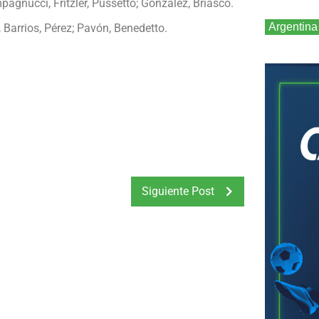
agnucci, Fritzler, Pussetto; González, Briasco.
Argentina
, Barrios, Pérez; Pavón, Benedetto.
Siguiente Post