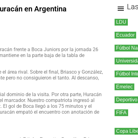
La
Huracán en Argentina
LDU
Ecuador
Fútbol Na
racán frente a Boca Juniors por la jornada 26
mantiene en la parte baja de la tabla de
Universid
 área rival. Sobre el final, Briasco y González,
Fútbol Int
nte pero no consiguieron el tanto. Al descanso,
Emelec
l dominio de la visita. Por otra parte, Huracán
Deportivo
el marcador. Nuestro compatriota ingresó al
 El gol de Boca llegó a los 75 minutos y el
, Huracán empató el encuentro con anotación de
FIFA
Copa Libe