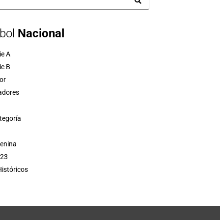
bol
Nacional
ie A
ie B
or
adores
tegoría
menina
 23
istóricos