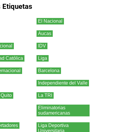
s
Etiquetas
El Nacional
Aucas
cional
IDV
ad Católica
Liga
ernacional
Barcelona
Independiente del Valle
 Quito
La TRI
Eliminatorias
sudamericanas
rtadores
Liga Deportiva
Universitaria