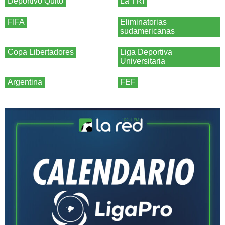
Deportivo Quito
La TRI
FIFA
Eliminatorias
sudamericanas
Copa Libertadores
Liga Deportiva
Universitaria
Argentina
FEF