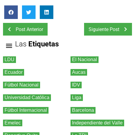
Post Anterior
Siguiente Post
Las
Etiquetas
LDU
El Nacional
Ecuador
Aucas
Fútbol Nacional
IDV
Universidad Católica
Liga
Fútbol Internacional
Barcelona
Emelec
Independiente del Valle