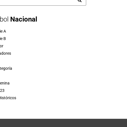
bol
Nacional
ie A
ie B
or
adores
tegoría
menina
 23
istóricos