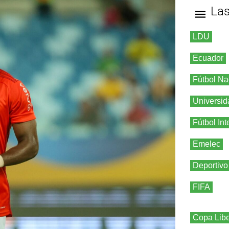
La
LDU
Ecuador
Fútbol Na
Universid
Fútbol Int
Emelec
Deportivo
FIFA
Copa Libe