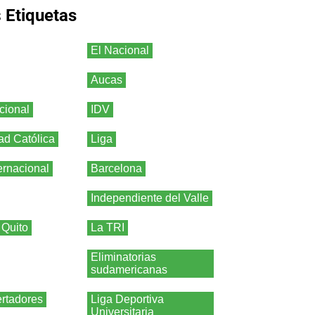
s
Etiquetas
El Nacional
Aucas
cional
IDV
ad Católica
Liga
ernacional
Barcelona
Independiente del Valle
 Quito
La TRI
Eliminatorias
sudamericanas
rtadores
Liga Deportiva
Universitaria