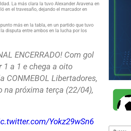
ldad. La más clara la tuvo Alexander Aravena en
lló en el travesaño, dejando el marcador en
punto más en la tabla, en un partido que tuvo
la disputa entre ambos en la lucha por los
RE-NAL ENCERRADO! Com gol
r 1 a 1 e chega a oito
Pela CONMEBOL Libertadores,
 na próxima terça (22/04),
ic.twitter.com/Yokz29wSn6