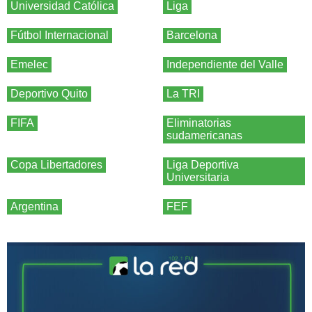
Universidad Católica
Liga
Fútbol Internacional
Barcelona
Emelec
Independiente del Valle
Deportivo Quito
La TRI
FIFA
Eliminatorias
sudamericanas
Copa Libertadores
Liga Deportiva
Universitaria
Argentina
FEF