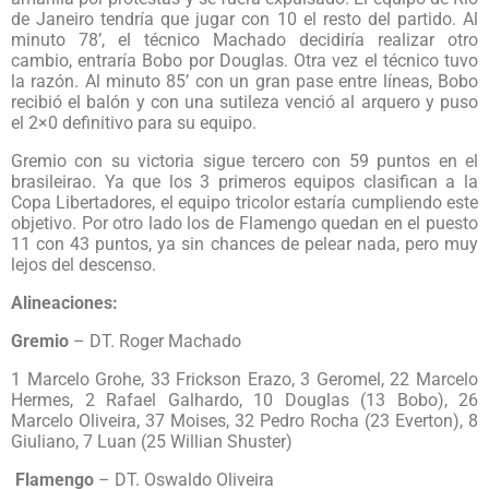
de Janeiro tendría que jugar con 10 el resto del partido. Al
minuto 78’, el técnico Machado decidiría realizar otro
cambio, entraría Bobo por Douglas. Otra vez el técnico tuvo
la razón. Al minuto 85’ con un gran pase entre líneas, Bobo
recibió el balón y con una sutileza venció al arquero y puso
el 2×0 definitivo para su equipo.
Gremio con su victoria sigue tercero con 59 puntos en el
brasileirao. Ya que los 3 primeros equipos clasifican a la
Copa Libertadores, el equipo tricolor estaría cumpliendo este
objetivo. Por otro lado los de Flamengo quedan en el puesto
11 con 43 puntos, ya sin chances de pelear nada, pero muy
lejos del descenso.
Alineaciones:
Gremio
– DT. Roger Machado
1 Marcelo Grohe, 33 Frickson Erazo, 3 Geromel, 22 Marcelo
Hermes, 2 Rafael Galhardo, 10 Douglas (13 Bobo), 26
Marcelo Oliveira, 37 Moises, 32 Pedro Rocha (23 Everton), 8
Giuliano, 7 Luan (25 Willian Shuster)
Flamengo
– DT. Oswaldo Oliveira