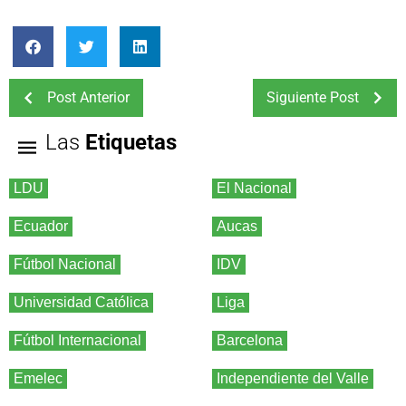
Post Anterior
Siguiente Post
Las
Etiquetas
LDU
El Nacional
Ecuador
Aucas
Fútbol Nacional
IDV
Universidad Católica
Liga
Fútbol Internacional
Barcelona
Emelec
Independiente del Valle