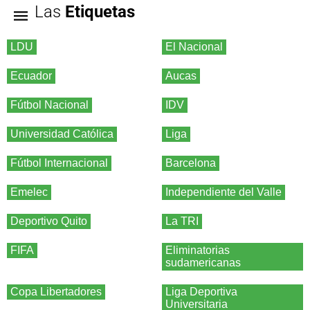
Las
Etiquetas
LDU
El Nacional
Ecuador
Aucas
Fútbol Nacional
IDV
Universidad Católica
Liga
Fútbol Internacional
Barcelona
Emelec
Independiente del Valle
Deportivo Quito
La TRI
FIFA
Eliminatorias
sudamericanas
Copa Libertadores
Liga Deportiva
Universitaria