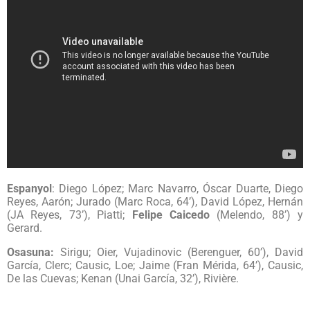
Espanyol
: Diego López; Marc Navarro, Óscar Duarte, Diego
Reyes, Aarón; Jurado (Marc Roca, 64’), David López, Hernán
(JA Reyes, 73’), Piatti;
Felipe Caicedo
(Melendo, 88’) y
Gerard.
Osasuna:
Sirigu; Oier, Vujadinovic (Berenguer, 60’), David
García, Clerc; Causic, Loe; Jaime (Fran Mérida, 64’), Causic,
De las Cuevas; Kenan (Unai García, 32’), Rivière.