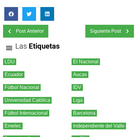
Post Anterior
Siguiente Post
Las
Etiquetas
LDU
El Nacional
Ecuador
Aucas
Fútbol Nacional
IDV
Universidad Católica
Liga
Fútbol Internacional
Barcelona
Emelec
Independiente del Valle