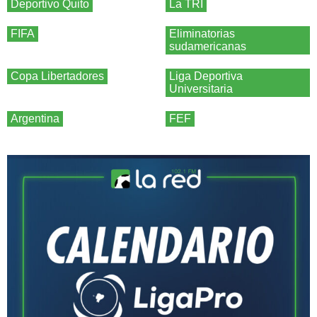
Deportivo Quito
La TRI
FIFA
Eliminatorias
sudamericanas
Copa Libertadores
Liga Deportiva
Universitaria
Argentina
FEF