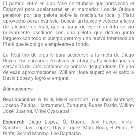
El partido entró en una fase de titubeos que aprovechó el
Espanyol para adelantarse en el marcador. Los de Quique
pelearon por una pelota sobre la medialuna local y Piatti
aprovechó para llevársela, buscar un hueco y colocarla lejos
del alcance de Rulli, que a partir de ese momento se vio
nuevamente asediado con una pelota que detuvo junto
larguero con todo el cuerpo dentro y una nueva internada de
Piatti que le obligó a emplearse a fondo.
La Real tiró de orgullo para acercarse a la meta de Diego
Reyes. Fue sumando efectivos en ataque y haciendo que las
cercanías del área catalana se poblara de jugadores. En uno
de esas aproximaciones, William José superó en el salto a
David López y logró el empate.
Alineaciones:
Real Sociedad:
G. Rulli, Mikel González, Yuri, Íñigo Martínez,
Joseba Zaldúa, Illarramendi, Zurutuza, Rubén Pardo, Willian
José, Juanmi, Mikel Oyarzabal
Espanyol:
Diego López, Ó. Duarte, Javi Fuego, Víctor
Sánchez, Javi López , David López, Marc Roca, H. Pérez, P.
Piatti, Gerard Moreno, Léo Baptistão