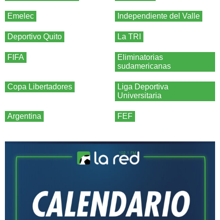
Emelec
Independiente del Valle
Deportivo Quito
La TRI
FIFA
Eliminatorias
sudamericanas
Copa Libertadores
Liga Deportiva
Universitaria
Argentina
FEF