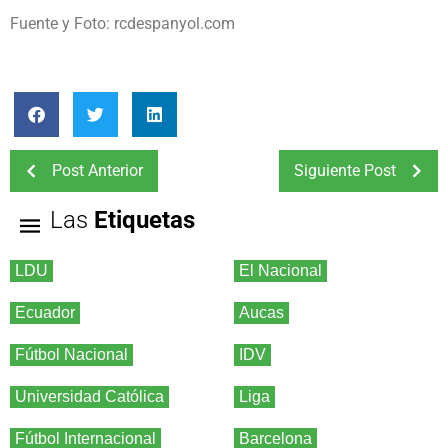
Fuente y Foto: rcdespanyol.com
Post Anterior
Siguiente Post
Las
Etiquetas
LDU
El Nacional
Ecuador
Aucas
Fútbol Nacional
IDV
Universidad Católica
Liga
Fútbol Internacional
Barcelona