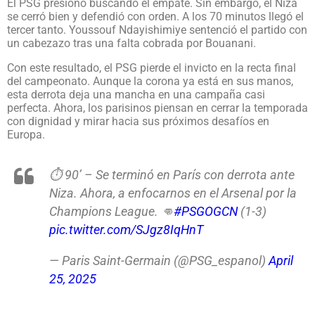
El PSG presionó buscando el empate. Sin embargo, el Niza
se cerró bien y defendió con orden. A los 70 minutos llegó el
tercer tanto. Youssouf Ndayishimiye sentenció el partido con
un cabezazo tras una falta cobrada por Bouanani.
Con este resultado, el PSG pierde el invicto en la recta final
del campeonato. Aunque la corona ya está en sus manos,
esta derrota deja una mancha en una campaña casi
perfecta. Ahora, los parisinos piensan en cerrar la temporada
con dignidad y mirar hacia sus próximos desafíos en
Europa.
⏱️ 90’ – Se terminó en París con derrota ante
Niza. Ahora, a enfocarnos en el Arsenal por la
Champions League. 👊
#PSGOGCN
(1-3)
pic.twitter.com/SJgz8IqHnT
— Paris Saint-Germain (@PSG_espanol)
April
25, 2025