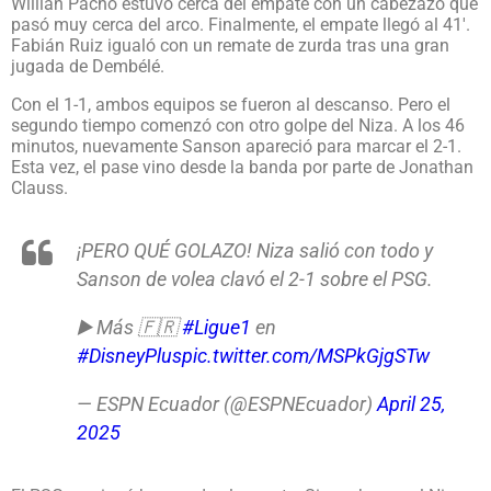
Willian Pacho estuvo cerca del empate con un cabezazo que
pasó muy cerca del arco. Finalmente, el empate llegó al 41′.
Fabián Ruiz igualó con un remate de zurda tras una gran
jugada de Dembélé.
Con el 1-1, ambos equipos se fueron al descanso. Pero el
segundo tiempo comenzó con otro golpe del Niza. A los 46
minutos, nuevamente Sanson apareció para marcar el 2-1.
Esta vez, el pase vino desde la banda por parte de Jonathan
Clauss.
¡PERO QUÉ GOLAZO! Niza salió con todo y
Sanson de volea clavó el 2-1 sobre el PSG.
▶️ Más 🇫🇷
#Ligue1
en
#DisneyPlus
pic.twitter.com/MSPkGjgSTw
— ESPN Ecuador (@ESPNEcuador)
April 25,
2025