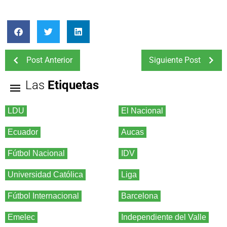
Post Anterior
Siguiente Post
Las
Etiquetas
LDU
El Nacional
Ecuador
Aucas
Fútbol Nacional
IDV
Universidad Católica
Liga
Fútbol Internacional
Barcelona
Emelec
Independiente del Valle