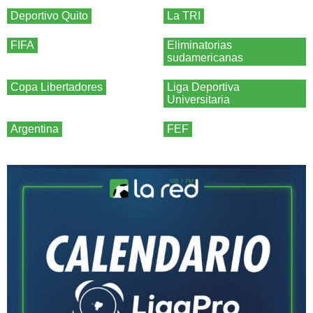
Deportivo Quito
La TRI
FIFA
Eliminatorias
sudamericanas
Copa Libertadores
Liga Deportiva
Universitaria
Argentina
FEF