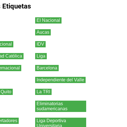
s
Etiquetas
El Nacional
Aucas
cional
IDV
ad Católica
Liga
ernacional
Barcelona
Independiente del Valle
 Quito
La TRI
Eliminatorias
sudamericanas
rtadores
Liga Deportiva
Universitaria