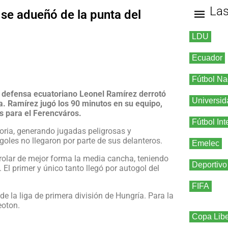
La
se adueñó de la punta del
LDU
Ecuador
Fútbol Na
el defensa ecuatoriano Leonel Ramírez derrotó
Universid
a. Ramírez jugó los 90 minutos en su equipo,
s para el Ferencváros.
Fútbol Int
toria, generando jugadas peligrosas y
oles no llegaron por parte de sus delanteros.
Emelec
rolar de mejor forma la media cancha, teniendo
Deportivo
l primer y único tanto llegó por autogol del
FIFA
de la liga de primera división de Hungría. Para la
eoton.
Copa Libe