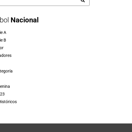
bol
Nacional
ie A
ie B
or
adores
tegoría
menina
 23
istóricos