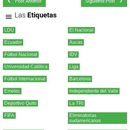
Post Anterior
Siguiente Post
Las
Etiquetas
LDU
El Nacional
Ecuador
Aucas
Fútbol Nacional
IDV
Universidad Católica
Liga
Fútbol Internacional
Barcelona
Emelec
Independiente del Valle
Deportivo Quito
La TRI
FIFA
Eliminatorias
sudamericanas