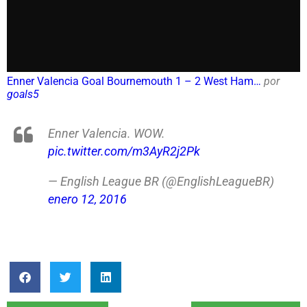
Enner Valencia Goal Bournemouth 1 – 2 West Ham…
por
goals5
Enner Valencia. WOW.
pic.twitter.com/m3AyR2j2Pk
— English League BR (@EnglishLeagueBR)
enero 12, 2016