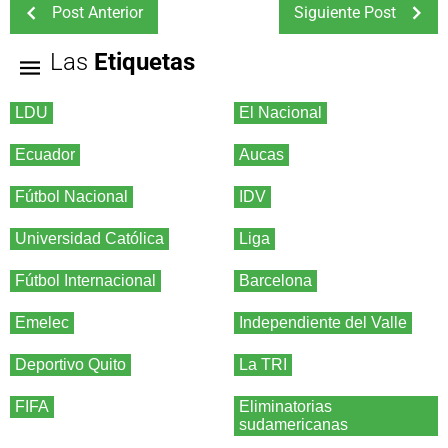
Post Anterior
Siguiente Post
Las
Etiquetas
LDU
El Nacional
Ecuador
Aucas
Fútbol Nacional
IDV
Universidad Católica
Liga
Fútbol Internacional
Barcelona
Emelec
Independiente del Valle
Deportivo Quito
La TRI
FIFA
Eliminatorias
sudamericanas