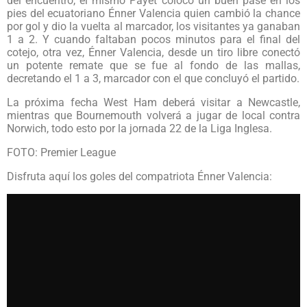
del encuentro, el mismo Payet colocó un buen pase en los
pies del ecuatoriano Énner Valencia quien cambió la chance
por gol y dio la vuelta al marcador, los visitantes ya ganaban
1 a 2. Y cuando faltaban pocos minutos para el final del
cotejo, otra vez, Énner Valencia, desde un tiro libre conectó
un potente remate que se fue al fondo de las mallas,
decretando el 1 a 3, marcador con el que concluyó el partido.
La próxima fecha West Ham deberá visitar a Newcastle,
mientras que Bournemouth volverá a jugar de local contra
Norwich, todo esto por la jornada 22 de la Liga Inglesa.
FOTO: Premier League
Disfruta aquí los goles del compatriota Énner Valencia: