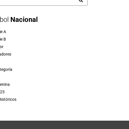
bol
Nacional
ie A
ie B
or
adores
tegoría
menina
 23
istóricos