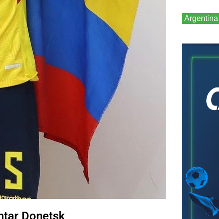
Argentina
khtar Donetsk