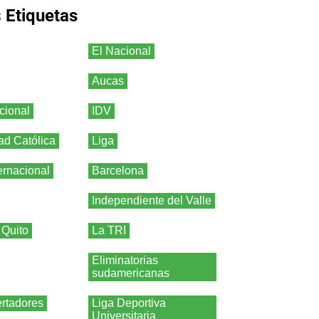
s
Etiquetas
El Nacional
Aucas
cional
IDV
ad Católica
Liga
ernacional
Barcelona
Independiente del Valle
 Quito
La TRI
Eliminatorias
sudamericanas
rtadores
Liga Deportiva
Universitaria