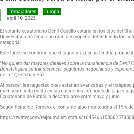
Embajadores
,
Europa
abril 10, 2023
El volante ecuatoriano Denil Castillo estaría en los ojos del Sh
Universitaria ha tenido un gran desempeño defendiendo los col
categoría.
Este lunes se confirmó que el jugador azucena tendría propues
“
No quiero dar mayores detalles sobre la transferencia de Denil C
Donetsk para su transferencia, seguimos negociando y esperamo
de la ‘U’, Esteban Paz.
Al parecer, las negociaciones estarían avanzadas y el traspaso p
mediocampista milita en las categorías inferiores de Liga y jug
Ecuatoriana de Fútbol, a desarrollarse entre mayo y junio.
Según Reinaldo Romero, el conjunto albo mantendría el 15% de la
https://twitter.com/reijournalist/status/164546615086257356